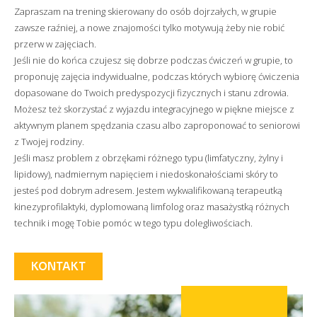
Zapraszam na trening skierowany do osób dojrzałych, w grupie
zawsze raźniej, a nowe znajomości tylko motywują żeby nie robić
przerw w zajęciach.
Jeśli nie do końca czujesz się dobrze podczas ćwiczeń w grupie, to
proponuję zajęcia indywidualne, podczas których wybiorę ćwiczenia
dopasowane do Twoich predyspozycji fizycznych i stanu zdrowia.
Możesz też skorzystać z wyjazdu integracyjnego w piękne miejsce z
aktywnym planem spędzania czasu albo zaproponować to seniorowi
z Twojej rodziny.
Jeśli masz problem z obrzękami różnego typu (limfatyczny, żylny i
lipidowy), nadmiernym napięciem i niedoskonałościami skóry to
jesteś pod dobrym adresem. Jestem wykwalifikowaną terapeutką
kinezyprofilaktyki, dyplomowaną limfolog oraz masażystką różnych
technik i mogę Tobie pomóc w tego typu dolegliwościach.
KONTAKT