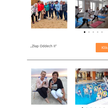
„Złap Oddech II”
Klik