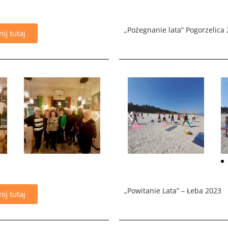
„Pożegnanie lata” Pogorzelica
nij tutaj
„Powitanie Lata” – Łeba 2023
nij tutaj