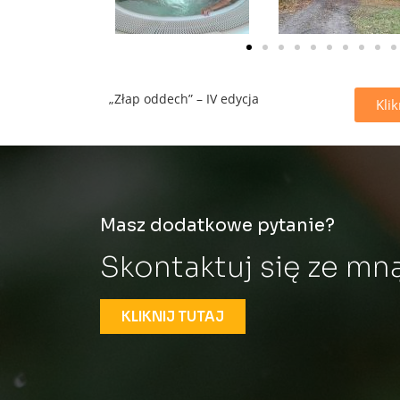
„Złap oddech” – IV edycja
Klik
Masz dodatkowe pytanie?
Skontaktuj się ze mną
KLIKNIJ TUTAJ